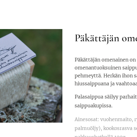
Päkättäjän om
Päkättäjän omenainen on 
omenantuoksuinen saippua
pehmeyttä. Herkän ihon s
hiussaippuana ja vaahtoaa
Palasaippua säilyy parhait
saippuakupissa.
Ainesosat: vuohenmaito, r
palmuöljy), kookosrasva s