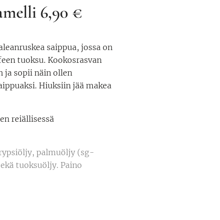
amelli 6,90 €
aaleanruskea saippua, jossa on
feen tuoksu. Kookosrasvan
 ja sopii näin ollen
ippuaksi. Hiuksiin jää makea
en reiällisessä
ypsiöljy, palmuöljy (sg-
ekä tuoksuöljy. Paino