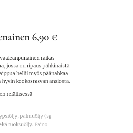
enainen 6,90 €
vaaleanpunainen raikas
, jossa on ripaus pähkinäistä
aippua hellii myös päänahkaa
 hyvin kookosrasvan ansiosta.
en reiällisessä
ypsiöljy, palmuöljy (sg-
ekä tuoksuöljy. Paino