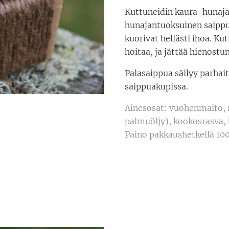
Kuttuneidin kaura-hunaja
hunajantuoksuinen saippua
kuorivat hellästi ihoa. Ku
hoitaa, ja jättää hienostu
Palasaippua säilyy parhait
saippuakupissa.
Ainesosat: vuohenmaito, r
palmuöljy), kookosrasva, 
Paino pakkaushetkellä 100