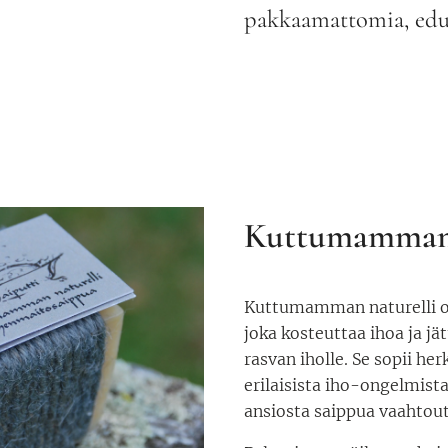
pakkaamattomia, edul
Kuttumamman n
Kuttumamman naturelli o
joka kosteuttaa ihoa ja j
rasvan iholle. Se sopii herk
erilaisista iho-ongelmista
ansiosta saippua vaahtout