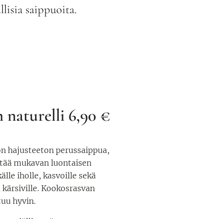
lisia saippuoita.
aturelli 6,90 €
n hajusteeton perussaippua,
ättää mukavan luontaisen
älle iholle, kasvoille sekä
 kärsiville. Kookosrasvan
uu hyvin.