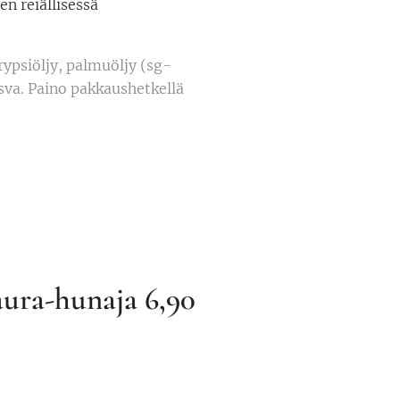
en reiällisessä
ypsiöljy, palmuöljy (sg-
sva. Paino pakkaushetkellä
aura-hunaja 6,90