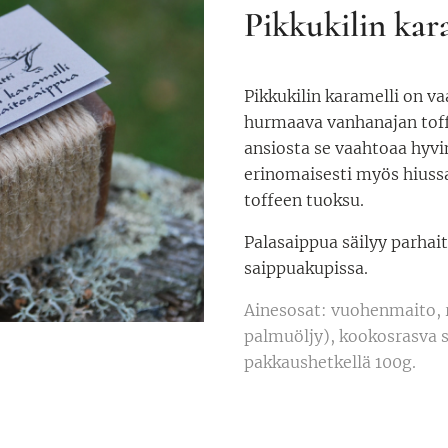
Pikkukilin kar
Pikkukilin karamelli on v
hurmaava vanhanajan tof
ansiosta se vaahtoaa hyvin
erinomaisesti myös hiussa
toffeen tuoksu.
Palasaippua säilyy parhait
saippuakupissa.
Ainesosat: vuohenmaito, r
palmuöljy), kookosrasva s
pakkaushetkellä 100g.