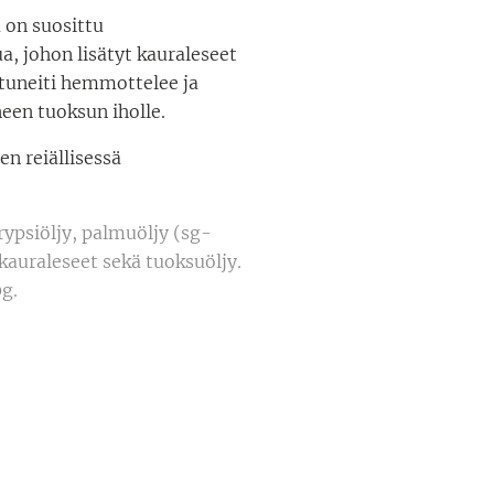
 on suosittu
, johon lisätyt kauraleseet
ttuneiti hemmottelee ja
neen tuoksun iholle.
en reiällisessä
ypsiöljy, palmuöljy (sg-
kauraleseet sekä tuoksuöljy.
g.