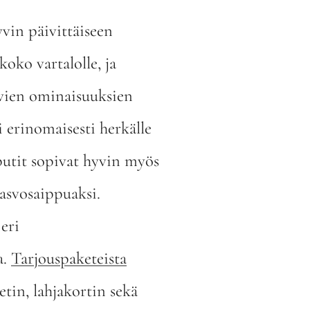
yvin päivittäiseen
koko vartalolle, ja
ien ominaisuuksien
i erinomaisesti herkälle
iputit sopivat hyvin myös
asvosaippuaksi.
 eri
a.
Tarjouspaketeista
tin, lahjakortin sekä