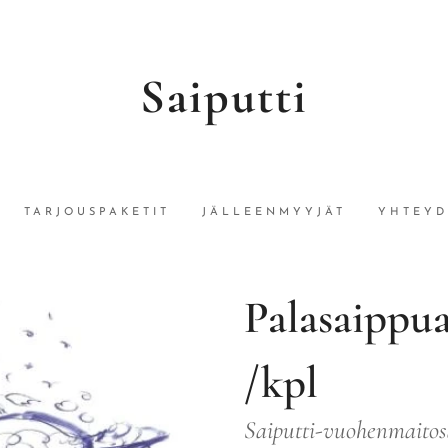
Saiputti
TARJOUSPAKETIT
JÄLLEENMYYJÄT
YHTEYD
Palasaippua
/kpl
Saiputti-vuohenmaitos