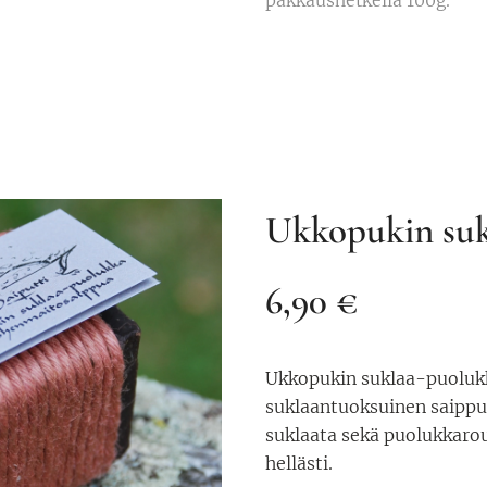
pakkaushetkellä 100g.
Ukkopukin suk
6,90 €
Ukkopukin suklaa-puoluk
suklaantuoksuinen saipp
suklaata sekä puolukkarou
hellästi.