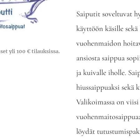
Saiputit soveltuvat h
käyttöön käsille sekä 
vuohenmaidon hoitav
et yli 100 € tilauksissa.
ansiosta saippua sopi
ja kuivalle iholle. Sa
hiussaippuaksi sekä k
Valikoimassa on viisi
vuohenmaitosaippua
löydät tutustumispake